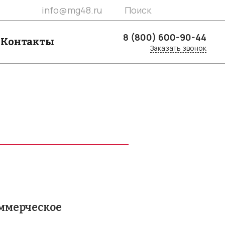
info@mg48.ru
Поиск
8 (800) 600-90-44
Контакты
Заказать звонок
8 (800) 600-90-44
Липецкая обл., г. Липецк, ул.
Юношеская, стр. 58б, к.1
info@mg48.ru
оммерческое